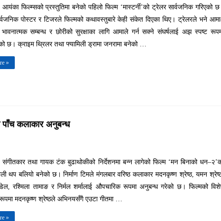
 आयंका फिल्म्सको प्रस्तुतिमा बनेको पहिलो फिल्म ‘मास्टर्नी’को ट्रेलर सार्वजनिक गरिएको 
वजनिक पोस्टर र टिजरले फिल्मको कथावस्तुबारे केही संकेत दिएका थिए। ट्रेलरले भने आम
भावनात्मक सम्बन्ध र छोरीको सुरक्षाका लागि आमाले गर्न सक्ने संघर्षलाई अझ स्पष्ट रूप
रेको छ। क्राइम थ्रिलर तथा फ्यामिली ड्रामा जनरामा बनेको …
re »
 पाँच कलाकार अनुबन्ध
। संगीतकार तथा गायक टंक बुढाथोकीको निर्देशनमा बन्न लागेको फिल्म ‘मन बिनाको धन–२’
ी थप बलियो बनेको छ। निर्माण टिमले मंगलबार वरिष्ठ कलाकार मदनकृष्ण श्रेष्ठ, यमन श्रेष्
ौडेल, रश्मिला तामाङ र निर्मल शर्मालाई औपचारिक रूपमा अनुबन्ध गरेको छ। फिल्मको विश
ूपमा मदनकृष्ण श्रेष्ठले अभिनयसँगै एउटा गीतमा …
re »