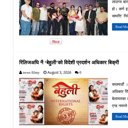
लाउन्ज बार
हो। कर्ण इन
सम्पत्ति’ न
Read Mo
रिलिजअघि नै ‘बेहुली’को विदेशी प्रदर्शन अधिकार बिक्री
August 3, 2026
news filmy
0
काठमाडौं ।
अधिकार रिल
बेलायतका 
एन्ड नमस्ते
Read Mo