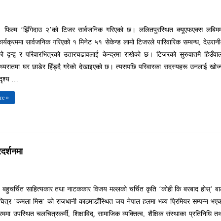
। फिल्म ‘झिँगेदाउ २’को टिजर सार्वजनिक गरिएको छ। ललितपुरस्थित क्यूएफएक्स लबिम
्यक्रममा सार्वजनिक गरिएको १ मिनेट ५१ सेकेन्ड लामो टिजरले पारिवारिक सम्बन्ध, देउरान
ो द्वन्द्व र परिवारभित्रको उतारचढावलाई केन्द्रमा राखेको छ। टिजरको सुरुवातमै हिउँवा
ध्यरातमा घर छाडेर हिँड्दै गरेको देखाइएको छ। त्यसपछि परिवारका सदस्यहरू उनलाई खोज
दृश्य …
re »
दर्शनमा
 बहुचर्चित साहित्यकार तथा नाटककार विजय मल्लको चर्चित कृति ‘कोही कि बरबाद होस्’ ब
चित्र ‘कमला मिस’ को राजधानी काठमाडौंस्थित जय नेपाल हलमा भव्य प्रिमियर सम्पन्न भए
रममा उपस्थित चलचित्रकर्मी, शिक्षाविद्, सामाजिक व्यक्तित्व, शैक्षिक संस्थाका प्रतिनिधि त