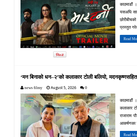
काठमाडौं ।
यसअघि सार्
छोरीबीचको 
प्रस्तुत ग
Read Mo
‘मन बिनाको धन–२’को कलाकार टोली बलियो, मदनकृष्णसहित
August 5, 2026
news filmy
0
काठमाडौं 
कलाकार टोल
राजाराम प
आकर्षणका र
Read Mo