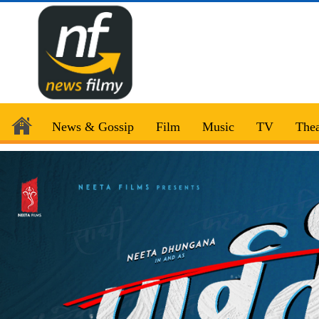
News & Gossip
Film
Music
TV
Thea