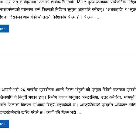
मा आयोजित कार्यक्रममा फिल्मको शीर्षकसँगै निर्माण टिम र मुख्य कलाकार सार्वजनिक गरिए
्टरटेनमेन्टको ब्यानरमा बन्ने फिल्मको निर्देशन सुब्रत आचार्यले गर्नेछन्। ‘अधकट्टी’ र ‘सुश्
िर्देशन गरिसकेका आचार्यको यो तेस्रो निर्देशकीय फिल्म हो। फिल्मका …
re »
 आगामी भदौ २६ गतेदेखि प्रदर्शनमा आउने फिल्म ‘बेहुली’को प्रमुख विदेशी बजारका प्रदर्
िजअघि नै बिक्री भएका छन्। निर्माण पक्षका अनुसार अस्ट्रेलिया, उत्तर अमेरिका, मध्यपूर्व
लागि फिल्मको वितरण अधिकार बिक्री भइसकेको छ। अस्ट्रेलियाको प्रदर्शन अधिकार आश
 इन्टरटेन्मेन्टले खरिद गरेको छ। त्यहाँ पनि फिल्म भदौ …
re »