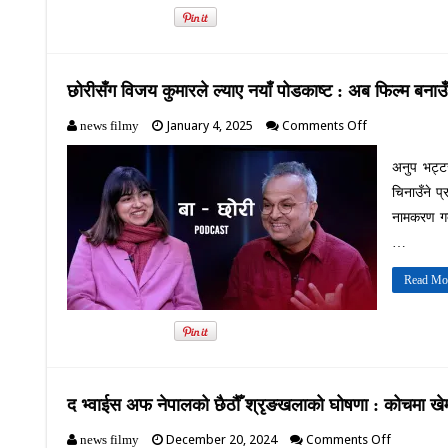
बनाउँने
छोरीसँग विजय कुमारले ल्याए नयाँ पोडकाष्ट : अब फिल्म बनाउँन
on
January 4, 2025
Comments Off
news filmy
छोरीसँग
विजय
अनुप भट्टर
कुमारले
चिनाउँने 
ल्याए
नयाँ
नामकरण गर्
पोडकाष्ट
…
:
अब
Read Mo
फिल्म
बनाउँने
रे
द भ्वाईस अफ नेपालको छैठौँ श्रृङखलाको घोषणा : कोचमा खे
on
December 20, 2024
Comments Off
news filmy