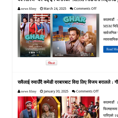
on
March 24, 2025
Comments Off
news filmy
वेब
सिरिज
काठमाडौं 
‘घर
MSM भिडियो
बट्
इन
सार्वजनिक 
अमेरिका’
व्यावसायिक
MSM भिडियोमा
स्ट्रिमिङ
Read Mo
हुने
सवैलाई रुवाउँदै कमेडी दरबारबाट विदा लिए विजय बरालले : गौर
on
January 30, 2025
Comments Off
news filmy
सवैलाई
रुवाउँदै
काठमाडौं 
कमेडी
फिल्महरूमा
दरबारबाट
विदा
पारिएको २