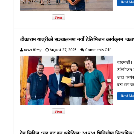
Read Mo
टीकाराम यात्रीको सञ्चालनमा नयाँ टेलिभिजन कार्यक्रम ‘कठ
on
August 27, 2025
Comments Off
news filmy
टीकाराम
यात्रीको
काठमाडौं। 
सञ्चालनमा
टेलिभिजन क
नयाँ
टेलिभिजन
उक्त कार्य
कार्यक्रम
वटा भाग सम
‘कठघरा’
Read Mo
वेब सिरिज ‘घर बट् इन अमेरिका’ MSM भिडियोमा स्ट्रिमिङ ह