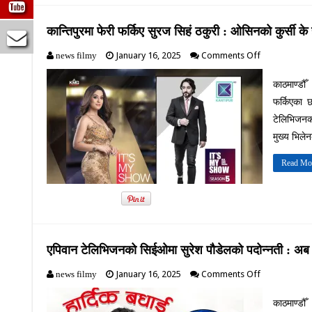
अनएर
हुने
कान्तिपुरमा फेरी फर्किए सुरज सिहं ठकुरी : ओसिनको कुर्सी के
on
January 16, 2025
Comments Off
news filmy
कान्तिपुरमा
फेरी
काठमाण्डौँ
फर्किए
फर्किएका 
सुरज
सिहं
टेलिभिजनक
ठकुरी
मुख्य भिले
:
ओसिनको
Read Mo
कुर्सी
के
होला
?
एपिवान टेलिभिजनको सिईओमा सुरेश पौडेलको पदोन्नती : अब ‘मेरो
on
January 16, 2025
Comments Off
news filmy
एपिवान
टेलिभिजनको
काठमाण्डौँ
सिईओमा