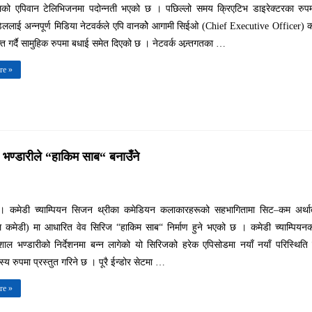
ेलको एपिवान टेलिभिजनमा पदोन्नती भएको छ । पछिल्लो समय क्रिएटिभ डाइरेक्टरका रुप
डेललाई अन्नपूर्ण मिडिया नेटवर्कले एपि वानकोे आगामी सिईओ (Chief Executive Officer) 
क्त गर्दै सामुहिक रुपमा बधाई समेत दिएको छ । नेटवर्क अन्र्तगतका …
re »
भण्डारीले “हाकिम साब“ बनाउँने
ँ । कमेडी च्याम्पियन सिजन थ्रीका कमेडियन कलाकारहरूको सहभागितामा सिट–कम अर्थ
 कमेडी) मा आधारित वेव सिरिज “हाकिम साब“ निर्माण हुने भएको छ । कमेडी च्याम्पियन
िशाल भण्डारीको निर्देशनमा बन्न लागेको यो सिरिजको हरेक एपिसोडमा नयाँ नयाँ परिस्थिति
्य रुपमा प्रस्तुत गरिने छ । पूरै ईन्डोर सेटमा …
re »