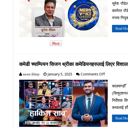
सुरेश पौड
सुरेश
पौडेलको
कार्यरत पौ
पदोन्नती
रुपमा नियु
:
अब
Read Mo
‘मेरो
भ्वाईस
युनिभर्स
गर्न
नभ्याउँने’
कमेडी च्याम्पियन सिजन थ्रीका कमेडियनहरुलाई लिएर विशाल 
on
January 5, 2025
Comments Off
news filmy
कमेडी
च्याम्पियन
काठमाण्डौ
सिजन
(सिचुएशनल
थ्रीका
कमेडियनहरुलाई
निर्देशक व
लिएर
कथालाई हाँस
विशाल
भण्डारीले
Read Mo
“हाकिम
साब“