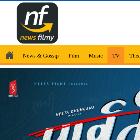
News & Gossip
Film
Music
TV
Thea