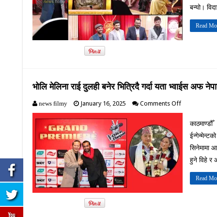
लिए
बन्यो। विद
विजय
बरालले
Read Mo
:
गौरी
मल्ल
धेरै
रोइन
भोलि मेलिना राई दुलही बनेर भित्रिदै गर्दा यता भ्वाईस अफ न
on
January 16, 2025
Comments Off
news filmy
भोलि
मेलिना
काठमाण्डौ
राई
ईन्गेन्मेन
दुलही
बनेर
सिनेमामा आ
भित्रिदै
हुने विहे 
गर्दा
यता
Read Mo
भ्वाईस
अफ
नेपालको
छैठौं
सस्करण