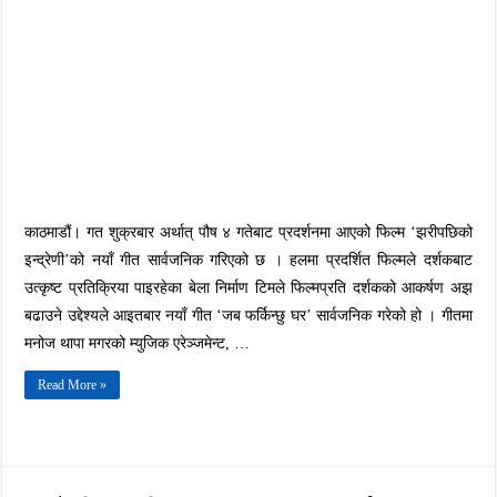
नयाँ
गीत
सार्वजनिक
काठमाडौं। गत शुक्रबार अर्थात् पौष ४ गतेबाट प्रदर्शनमा आएको फिल्म ‘झरीपछिको
इन्द्रेणी’को नयाँ गीत सार्वजनिक गरिएको छ । हलमा प्रदर्शित फिल्मले दर्शकबाट
उत्कृष्ट प्रतिक्रिया पाइरहेका बेला निर्माण टिमले फिल्मप्रति दर्शकको आकर्षण अझ
बढाउने उद्देश्यले आइतबार नयाँ गीत ‘जब फर्किन्छु घर’ सार्वजनिक गरेको हो । गीतमा
मनोज थापा मगरको म्युजिक एरेञ्जमेन्ट, …
Read More »