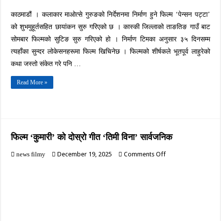
भूमिकामा
काठमाडौं । कलाकार माओत्से गुरुङको निर्देशनमा निर्माण हुने फिल्म ‘पेन्सन पट्टा’
को शुभमुहूर्तसहित छायांकन सुरु गरिएको छ । कास्की जिल्लाको ताङतिङ गाउँ बाट
सोमबार फिल्मको सुटिङ सुरु गरिएको हो । निर्माण टिमका अनुसार ३५ दिनसम्म
त्यहाँका सुन्दर लोकेसनहरूमा फिल्म खिचिनेछ । फिल्मको शीर्षकले भूतपूर्व लाहुरेको
कथा जस्तो संकेत गरे पनि …
Read More »
फिल्म ‘कुमारी’ को दोस्रो गीत ‘तिमी विना’ सार्वजनिक
on
December 19, 2025
Comments Off
news filmy
फिल्म
‘कुमारी’
को
दोस्रो
गीत
‘तिमी
विना’