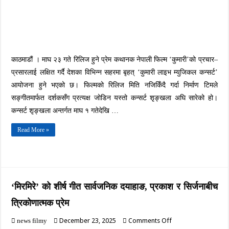
एन्ड
द
लुङा’ले
प्रस्तुति
दिने
काठमाडौं । माघ २३ गते रिलिज हुने प्रेम कथानक नेपाली फिल्म ‘कुमारी’को प्रचार–
प्रसारलाई लक्षित गर्दै देशका विभिन्न सहरमा बृहत् ‘कुमारी लाइभ म्युजिकल कन्सर्ट’
आयोजना हुने भएको छ। फिल्मको रिलिज मिति नजिकिँदै गर्दा निर्माण टिमले
सङ्गीतमार्फत दर्शकसँग प्रत्यक्ष जोडिन यस्तो कन्सर्ट शृङ्खला अघि सारेको हो।
कन्सर्ट शृङ्खला अन्तर्गत माघ १ गतेदेखि …
Read More »
‘मिरमिरे’ को शीर्ष गीत सार्वजनिक दयाहाङ, प्रकाश र सिर्जनाबीच
त्रिकोणात्मक प्रेम
on
December 23, 2025
Comments Off
news filmy