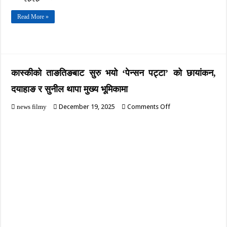
Read More »
कास्कीको ताङतिङबाट सुरु भयो ‘पेन्सन पट्टा’ को छायांकन,
दयाहाङ र सुनील थापा मुख्य भूमिकामा
on
December 19, 2025
Comments Off
news filmy
कास्कीको
ताङतिङबाट
सुरु
भयो
‘पेन्सन
पट्टा’
को
छायांकन,
दयाहाङ
र
सुनील
थापा
मुख्य