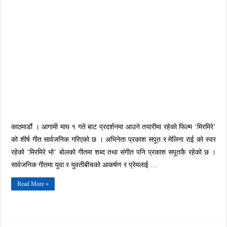
‘मिरमिरे’
को
शीर्ष
गीत
सार्वजनिक
दयाहाङ,
प्रकाश
र
सिर्जनाबीच
त्रिकोणात्मक
प्रेम
काठमाडौं । आगामी माघ १ गते बाट प्रदर्शनमा आउने तयारीमा रहेको फिल्म ‘मिरमिरे’
को शीर्ष गीत सार्वजनिक गरिएको छ । अभिनेता प्रकाश सपूत र मेलिना राई को स्वर
रहेको ‘मिरमिरे भो’ बोलको गीतमा शब्द तथा संगीत पनि प्रकाश सपूतकै रहेको छ ।
सार्वजनिक गीतमा युवा र युवतीबीचको आकर्षण र प्रेमलाई …
Read More »