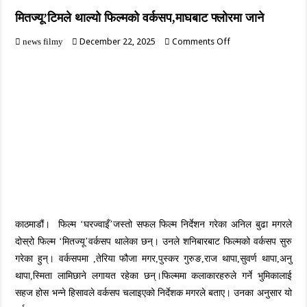
मितज्यू’टिमले थाल्यो फिल्मको वर्कसप,माघबाट फ्लोरमा जाने
on
December 22, 2025
Comments Off
news filmy
मितज्यू’टिमले
थाल्यो
फिल्मको
वर्कसप,माघबाट
फ्लोरमा
जाने
काठमाडौं। फिल्म ‘घरज्वाइँ’जस्तो सफल फिल्म निर्देशन गरेका अनिल बुढा मगरले
दोस्रो फिल्म ‘मितज्यू’वर्कसप थालेका छन्। उनले शनिबारबाट फिल्मको वर्कसप सुरु
गरेका हुन्। वर्कसपमा ,तेरिया फौजा मगर,पुस्कर गुरुङ,राज थापा,सुवर्ण थापा,अनु
थापा,स्मिता लामिछाने लगायत रहेका छन्।फिल्ममा कलाकारहरुले गर्ने भुमिकालाई
सहज होस भन्ने हिसावले वर्कसप चलाइएको निर्देशक मगरले बताए। उनका अनुसार यो