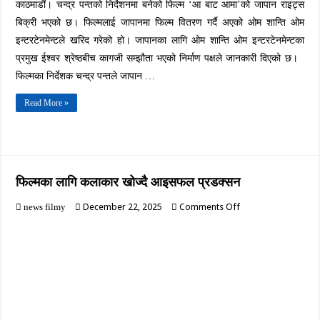
काठमाडौं। चन्द्र पन्तको निर्देशनमा बनेको फिल्म ‘आ बाट आमा’को जापान राइट्स
बिक्री भएको छ। फिल्मलाई जापानमा फिल्म वितरण गर्दै अएको ओम शान्ति ओम
इन्टरटेनमेन्टले खरिद गरेको हो। जापानका लागि ओम शान्ति ओम इन्टरटेनमेन्टका
प्रमुख ईश्वर श्रेष्ठबीच कागजी सम्झौता भएको निर्माण पक्षले जानकारी दिएको छ।
फिल्मका निर्देशक चन्द्र पन्तले जापान …
Read More »
फिल्मका लागि कलाकार खोज्दै आइसफल प्रडक्सन
on
December 22, 2025
Comments Off
news filmy
फिल्मका
लागि
कलाकार
खोज्दै
आइसफल
प्रडक्सन