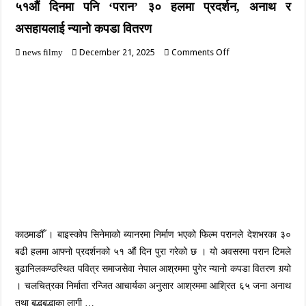
५१औं दिनमा पनि ‘परान’ ३० हलमा प्रदर्शन, अनाथ र
असहायलाई न्यानो कपडा वितरण
on
December 21, 2025
Comments Off
news filmy
५१औं
दिनमा
पनि
‘परान’
३०
हलमा
प्रदर्शन,
अनाथ
र
असहायलाई
न्यानो
कपडा
वितरण
काठमाडौँ । बाइस्कोप सिनेमाको ब्यानरमा निर्माण भएको फिल्म परानले देशभरका ३०
बढी हलमा आफ्नो प्रदर्शनको ५१ औं दिन पुरा गरेको छ । यो अवसरमा परान टिमले
बुढानिलकण्ठस्थित पवित्र समाजसेवा नेपाल आश्रममा पुगेर न्यानो कपडा वितरण गर्‍यो
। चलचित्रका निर्माता रन्जित आचार्यका अनुसार आश्रममा आश्रित ६५ जना अनाथ
तथा बृद्धबृद्धाका लागी …