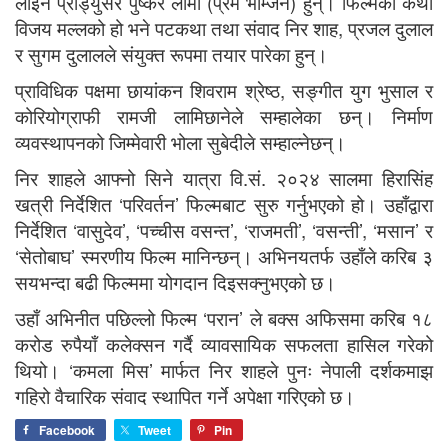
लाइन प्रोड्युसर पुष्कर लामा (प्रेम भोम्जन) हुन्। फिल्मको कथा
विजय मल्लको हो भने पटकथा तथा संवाद निर शाह, प्रजल दुलाल
र सुगम दुलालले संयुक्त रूपमा तयार पारेका हुन्।
प्राविधिक पक्षमा छायांकन शिवराम श्रेष्ठ, सङ्गीत युग भुसाल र
कोरियोग्राफी रामजी लामिछानेले सम्हालेका छन्। निर्माण
व्यवस्थापनको जिम्मेवारी भोला सुबेदीले सम्हाल्नेछन्।
निर शाहले आफ्नो सिने यात्रा वि.सं. २०२४ सालमा हिरासिंह
खत्री निर्देशित ‘परिवर्तन’ फिल्मबाट सुरु गर्नुभएको हो। उहाँद्वारा
निर्देशित ‘वासुदेव’, ‘पच्चीस वसन्त’, ‘राजमती’, ‘वसन्ती’, ‘मसान’ र
‘सेतोबाघ’ स्मरणीय फिल्म मानिन्छन्। अभिनयतर्फ उहाँले करिब ३
सयभन्दा बढी फिल्ममा योगदान दिइसक्नुभएको छ।
उहाँ अभिनीत पछिल्लो फिल्म ‘परान’ ले बक्स अफिसमा करिब १८
करोड रुपैयाँ कलेक्सन गर्दै व्यावसायिक सफलता हासिल गरेको
थियो। ‘कमला मिस’ मार्फत निर शाहले पुनः नेपाली दर्शकमाझ
गहिरो वैचारिक संवाद स्थापित गर्ने अपेक्षा गरिएको छ।
Facebook
Tweet
Pin