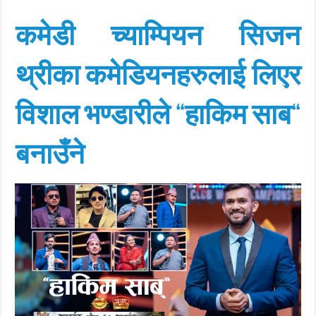
कमेडी च्याम्पियन सिजन
थ्रीका कमेडियनहरुलाई लिएर
विशाल भण्डारीले “हाकिम साब“
बनाउँने