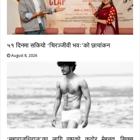
५१ दिनमा सकियो ‘चिरञ्जीवी भवः’को छायांकन
August 8, 2026
‘महाराजधिराज’का लागि पुष्पको कठोर मेहनत, सिक्स