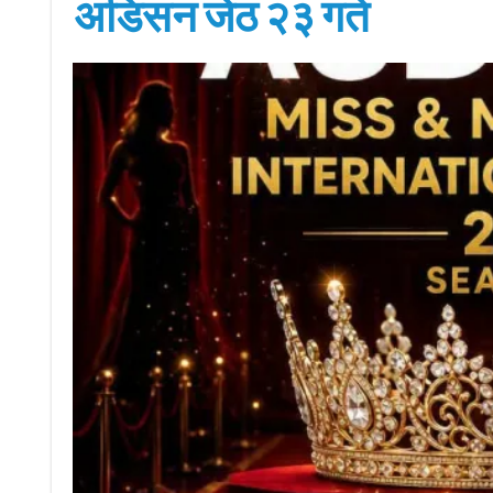
अडिसन जेठ २३ गते