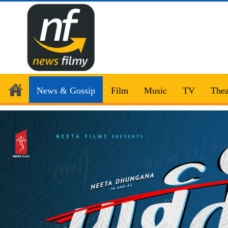
News & Gossip
Film
Music
TV
Thea