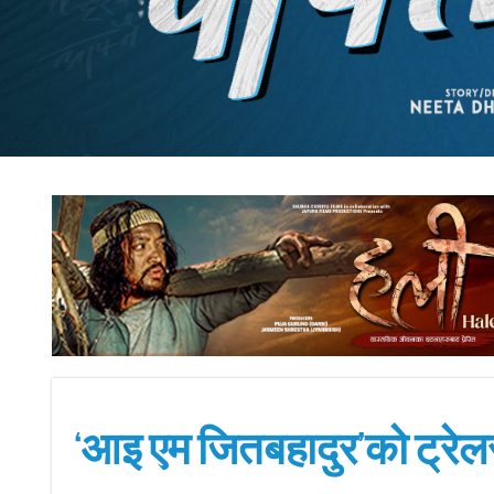
‘आइ एम जितबहादुर’को ट्रेल