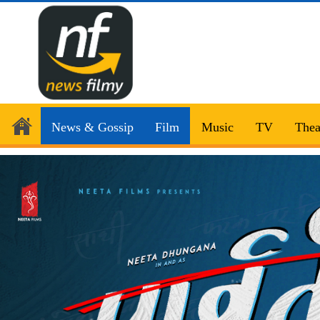
News & Gossip
Film
Music
TV
Thea