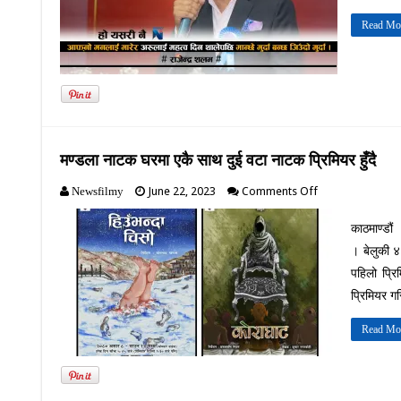
कविता
Read Mo
मण्डला नाटक घरमा एकै साथ दुई वटा नाटक प्रिमियर हुँदै
on
June 22, 2023
Comments Off
Newsfilmy
मण्डला
नाटक
काठमाण्डौं
घरमा
। बेलुकी ४
एकै
साथ
पहिलो प्रि
दुई
प्रिमियर 
वटा
नाटक
Read Mo
प्रिमियर
हुँदै