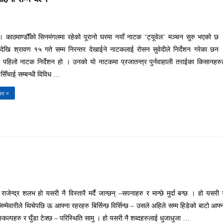
 । काठमाण्डौँको सिनमंगलमा रहेको पूरानो घरमा नयाँ नाटक ‘ट्यूवेल’ मञ्चन सुरु भएको छ
ेखि श्रावण १५ गते सम्म निरन्तर देखाईने नाटकलाई रोसन सुवेदीले निर्देशन गरेका छन
 पहिलो नाटक निर्देशन हो । उनको यो नाटकमा प्रजातन्त्र पुर्नवाहाली तराईका किसानहरु
ो सिँचाई सम्बन्धी विविध …
re »
राजेन्द्र शलभ हो यसरी नै विस्तारै मर्दै जान्छन् –सपनाहरु र मान्छे मुर्दा बन्छ । हो यसरी 
िम्मेवारीले थिचेपछि ऊ आफ्ना रहरहरु बिर्सिन्छ विर्सिन्छ – उसले अहिले सम्म हिडेको बाटो आफ्
ल्पहरु र घुँडा टेक्छ – परिस्थिति सामु । हो यसरी नै शब्दहरुलाई धुजाधुजा …