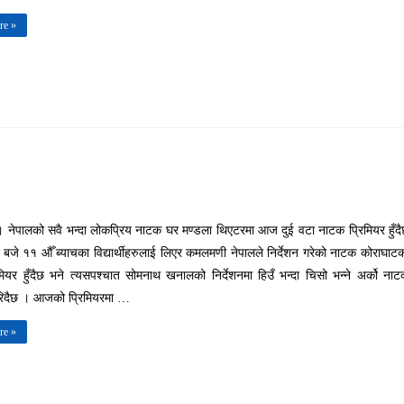
re »
 । नेपालको सवै भन्दा लोकप्रिय नाटक घर मण्डला थिएटरमा आज दुई वटा नाटक प्रिमियर हुँद
 बजे ११ औँ ब्याचका विद्यार्थीहरुलाई लिएर कमलमणी नेपालले निर्देशन गरेको नाटक कोराघाट
मियर हुँदैछ भने त्यसपश्चात सोमनाथ खनालको निर्देशनमा हिउँ भन्दा चिसो भन्ने अर्को ना
गरिदैछ । आजको प्रिमियरमा …
re »