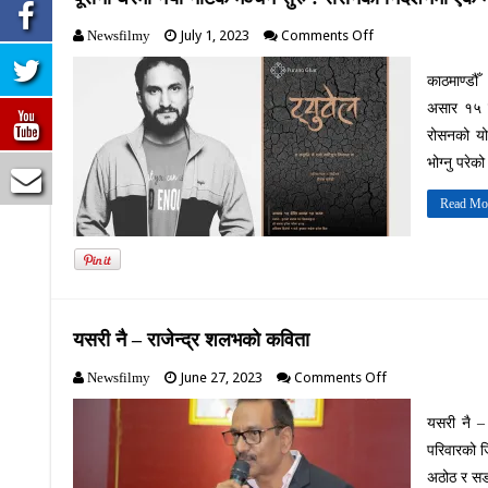
on
July 1, 2023
Comments Off
Newsfilmy
पूरानो
घरमा
काठमाण्डौँ
नयाँ
असार १५ द
नाटक
मञ्चन
रोसनको यो
सुरु
भोग्नु परेक
:
रोसनको
Read Mo
निर्देशनमा
एक
महिना
सम्म
चल्ने
यसरी नै – राजेन्द्र शलभको कविता
on
June 27, 2023
Comments Off
Newsfilmy
यसरी
नै
यसरी नै – 
–
परिवारको ज
राजेन्द्र
शलभको
अठोठ र सङक