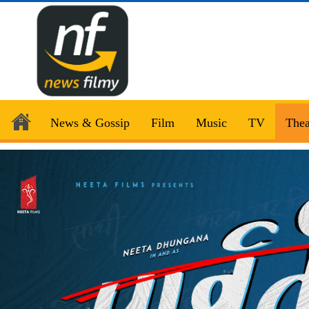
News & Gossip
Film
Music
TV
Thea