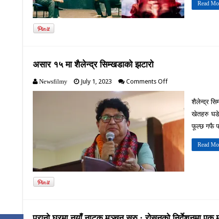
Read Mo
ट्रान्जिट
पार
गर्ने
असार १५ मा शैलेन्द्र सिम्खडाको झटारो
on
July 1, 2023
Comments Off
Newsfilmy
असार
१५
शैलेन्द्र 
मा
खेतहरु घडे
शैलेन्द्र
सिम्खडाको
फूल्छ गफै
झटारो
Read Mo
पूरानो घरमा नयाँ नाटक मञ्चन सुरु : रोसनको निर्देशनमा एक म