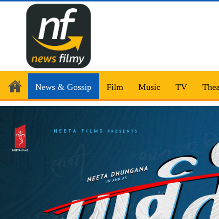
News & Gossip
Film
Music
TV
Thea