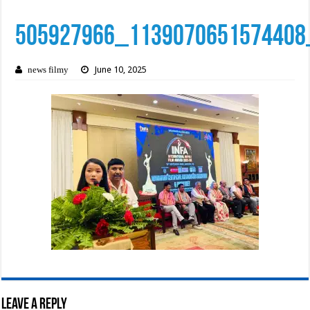
505927966_1139070651574408
June 10, 2025
news filmy
Leave a Reply