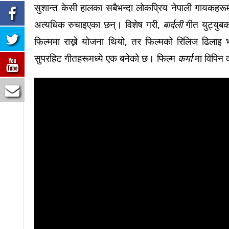
सुशान्त केसी हालका सबैभन्दा लोकप्रिय नेपाली गायकहर
अत्यधिक रुचाइएका छन्। विशेष गरी,
बार्दली
गीत युट्युबक
फिल्ममा राख्ने योजना थियो, तर फिल्मको रिलिज ढिलाइ 
सुपरहिट गीतहरूमध्ये एक बनेको छ।
फिल्म
कर्मा
मा विपिन क