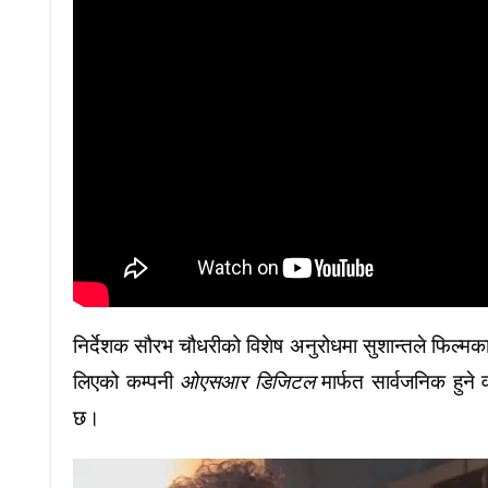
निर्देशक सौरभ चौधरीको विशेष अनुरोधमा सुशान्तले फिल्मक
लिएको कम्पनी
ओएसआर डिजिटल
मार्फत सार्वजनिक हुने व
छ।