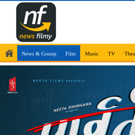
News & Gossip
Film
Music
TV
Thea