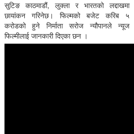
सुटिङ काठमाडौं, लुक्ला र भारतको लद्दाखमा
छायांकन गरिनेछ। फिल्मको बजेट करिब ५
करोडको हुने निर्माता सरोज न्यौपानले न्यूज
फिल्मीलाई जानकारी दिएका छन ।