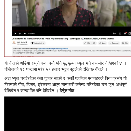
यो गीतको अडियो राम्रो बन्दा बन्दै पनि यूट्यूबमा भ्यूज भने कमजोर देखिएको छ ।
रिलिजको १८ घण्टामा मरेर ५१ हजार भ्यूज बटुलेको देखिन्छ गीतले ।
अझ भ्यूज नगईरहेका बेला पूजार सार्की र फर्की फर्कीका फ्यानहरुले विना प्रसंग यो
फिल्मको गीत, टिजर, ट्रेलरमा आएर नानाथरी कमेन्ट गरिरहेका छन जुन अर्थपूर्ण
देखिदैन र सान्दर्भीक पनि देखिदैन ।
हेर्नुस गीत