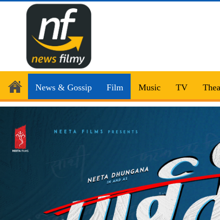
News & Gossip
Film
Music
TV
Thea