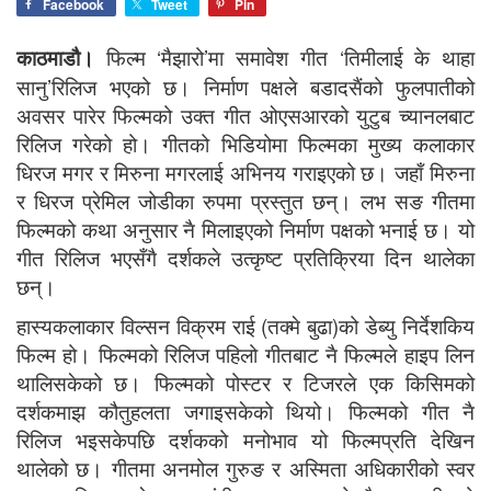
Facebook
Tweet
Pin
काठमाडौ।
फिल्म ‘मैझारो’मा समावेश गीत ‘तिमीलाई के थाहा
सानु’रिलिज भएको छ। निर्माण पक्षले बडादसैंको फुलपातीको
अवसर पारेर फिल्मको उक्त गीत ओएसआरको युटुब च्यानलबाट
रिलिज गरेको हो। गीतको भिडियोमा फिल्मका मुख्य कलाकार
धिरज मगर र मिरुना मगरलाई अभिनय गराइएको छ। जहाँ मिरुना
र धिरज प्रेमिल जोडीका रुपमा प्रस्तुत छन्। लभ सङ गीतमा
फिल्मको कथा अनुसार नै मिलाइएको निर्माण पक्षको भनाई छ। यो
गीत रिलिज भएसँगै दर्शकले उत्कृष्ट प्रतिक्रिया दिन थालेका
छन्।
हास्यकलाकार विल्सन विक्रम राई (तक्मे बुढा)को डेब्यु निर्देशकिय
फिल्म हो। फिल्मको रिलिज पहिलो गीतबाट नै फिल्मले हाइप लिन
थालिसकेको छ। फिल्मको पोस्टर र टिजरले एक किसिमको
दर्शकमाझ कौतुहलता जगाइसकेको थियो। फिल्मको गीत नै
रिलिज भइसकेपछि दर्शकको मनोभाव यो फिल्मप्रति देखिन
थालेको छ। गीतमा अनमोल गुरुङ र अस्मिता अधिकारीको स्वर