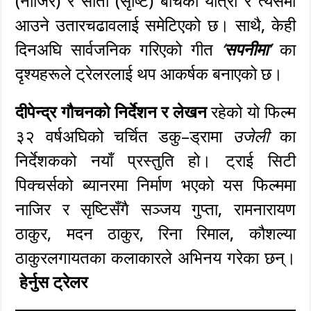
(नाजिर) र सीता (सृष्टि) बीचको यात्रा र त्यसमा
आउने उतारचढावलाई समेटिएको छ। साथै, केही
दिनअघि सार्वजनिक गरिएको गीत
‘
’
का
सपनीमा
दृश्यहरूले ट्रेलरलाई थप आकर्षक बनाएको छ।
दीपेन्द्र गौचनको निर्देशन र लेखन
रहेको यो फिल्म
३२ वर्षअघिको चर्चित डकु–ड्रामा
उजेली
का
निर्देशकको नयाँ प्रस्तुति हो। ट्राई सिटी
पिक्चर्सको ब्यानरमा निर्माण भएको यस फिल्ममा
नाजिर र सृष्टिसँगै सञ्जय गुप्ता, रामनारायण
ठाकुर, मदन ठाकुर, रिना रिमाल, कौशल्या
ठाकुरलगायतका कलाकारले अभिनय गरेका छन्।
हेर्नुस ट्रेलर